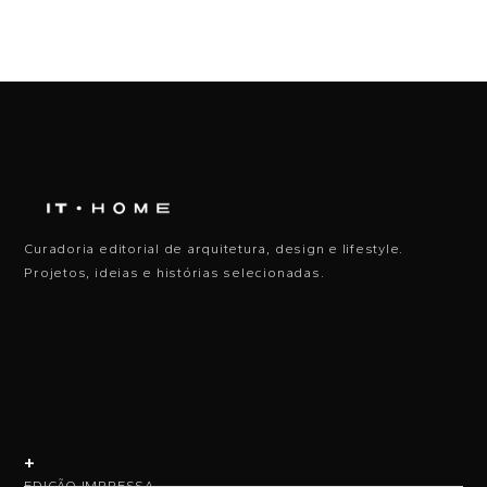
Curadoria editorial de arquitetura, design e lifestyle.
Projetos, ideias e histórias selecionadas.
+
EDIÇÃO IMPRESSA