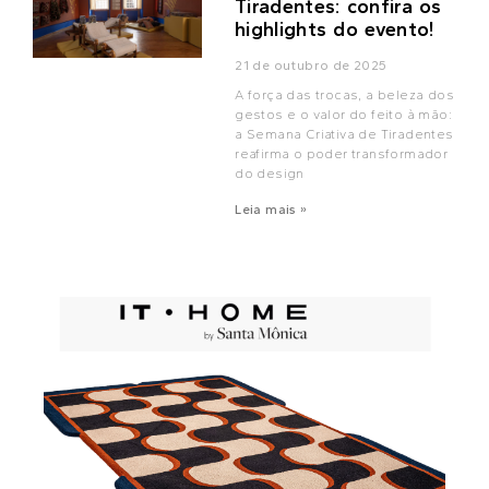
Tiradentes: confira os
highlights do evento!
21 de outubro de 2025
A força das trocas, a beleza dos
gestos e o valor do feito à mão:
a Semana Criativa de Tiradentes
reafirma o poder transformador
do design
Leia mais »