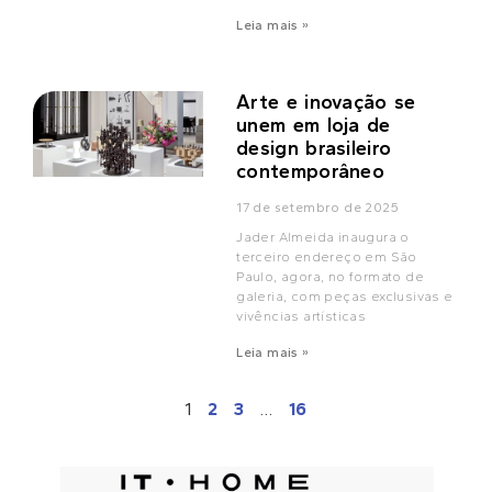
Leia mais »
Arte e inovação se
unem em loja de
design brasileiro
contemporâneo
17 de setembro de 2025
Jader Almeida inaugura o
terceiro endereço em São
Paulo, agora, no formato de
galeria, com peças exclusivas e
vivências artísticas
Leia mais »
1
2
3
…
16