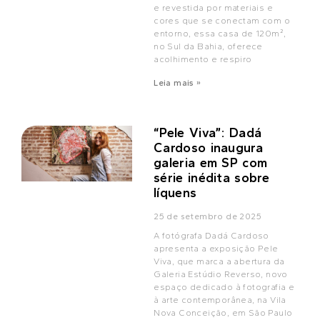
e revestida por materiais e
cores que se conectam com o
entorno, essa casa de 120m²,
no Sul da Bahia, oferece
acolhimento e respiro
Leia mais »
“Pele Viva”: Dadá
Cardoso inaugura
galeria em SP com
série inédita sobre
líquens
25 de setembro de 2025
A fotógrafa Dadá Cardoso
apresenta a exposição Pele
Viva, que marca a abertura da
Galeria Estúdio Reverso, novo
espaço dedicado à fotografia e
à arte contemporânea, na Vila
Nova Conceição, em São Paulo