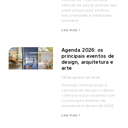
movimento. Fizemos uma
seleção de peças autorais que
unem provocação estética,
funcionalidade e identidade
brasileira
Leia mais »
Agenda 2026: os
principais eventos de
design, arquitetura e
arte
26 de janeiro de 2026
De feiras internacionais a
semanas de design no Brasil,
confira a nossa curadoria com
os principais eventos de
arquitetura e design de 2026
Leia mais »