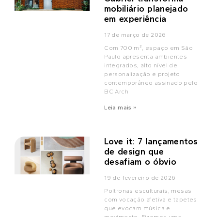
mobiliário planejado
em experiência
17 de março de 2026
Com 700 m², espaço em São
Paulo apresenta ambientes
integrados, alto nível de
personalização e projeto
contemporâneo assinado pelo
BC Arch
Leia mais »
Love it: 7 lançamentos
de design que
desafiam o óbvio
19 de fevereiro de 2026
Poltronas esculturais, mesas
com vocação afetiva e tapetes
que evocam música e