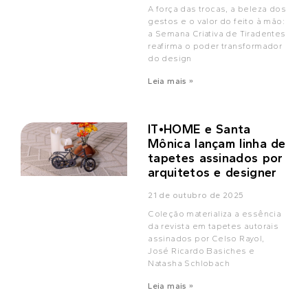
A força das trocas, a beleza dos
gestos e o valor do feito à mão:
a Semana Criativa de Tiradentes
reafirma o poder transformador
do design
Leia mais »
IT•HOME e Santa
Mônica lançam linha de
tapetes assinados por
arquitetos e designer
21 de outubro de 2025
Coleção materializa a essência
da revista em tapetes autorais
assinados por Celso Rayol,
José Ricardo Basiches e
Natasha Schlobach
Leia mais »