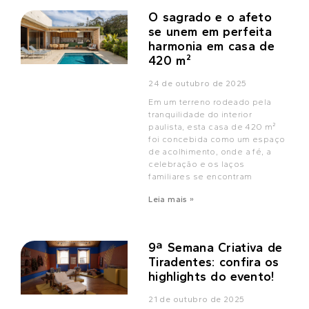
O sagrado e o afeto
se unem em perfeita
harmonia em casa de
420 m²
24 de outubro de 2025
Em um terreno rodeado pela
tranquilidade do interior
paulista, esta casa de 420 m²
foi concebida como um espaço
de acolhimento, onde a fé, a
celebração e os laços
familiares se encontram
Leia mais »
9ª Semana Criativa de
Tiradentes: confira os
highlights do evento!
21 de outubro de 2025