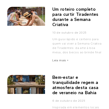
Um roteiro completo
para curtir Tiradentes
durante a Semana
Criativa
10 de outubro de 2025
Um guia rápido e certeiro para
quem vai viver a Semana Criativa
de Tiradentes: da arte à boa
mesa, dos becos ao brinde final
Leia mais »
Bem-estar e
tranquilidade regem a
atmosfera desta casa
de veraneio na Bahia
6 de outubro de 2025
Inspirada em elementos locais