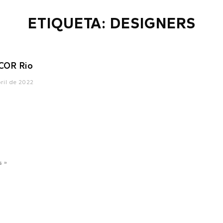
ETIQUETA: DESIGNERS
COR Rio
ril de 2022
s »