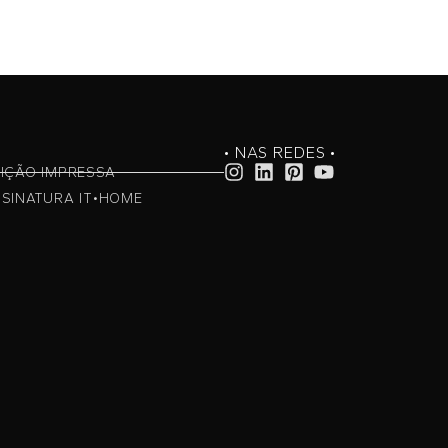
• NAS REDES •
IÇÃO IMPRESSA
SINATURA IT•HOME