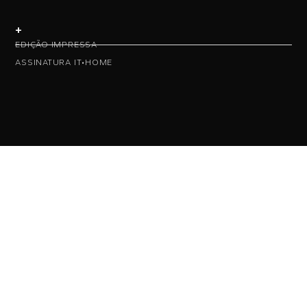
+
EDIÇÃO IMPRESSA
ASSINATURA IT•HOME
• NAS REDES •
• ASSINE NOSSA NEWS •