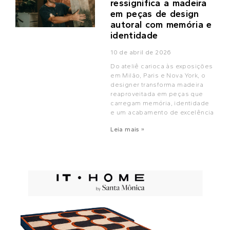
ressignifica a madeira
em peças de design
autoral com memória e
identidade
10 de abril de 2026
Do ateliê carioca às exposições
em Milão, Paris e Nova York, o
designer transforma madeira
reaproveitada em peças que
carregam memória, identidade
e um acabamento de excelência
Leia mais »