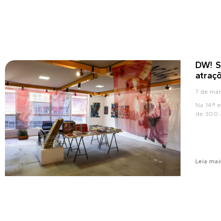
DW! S
atraç
7 de ma
Na 14ª e
de 300 a
Leia mai