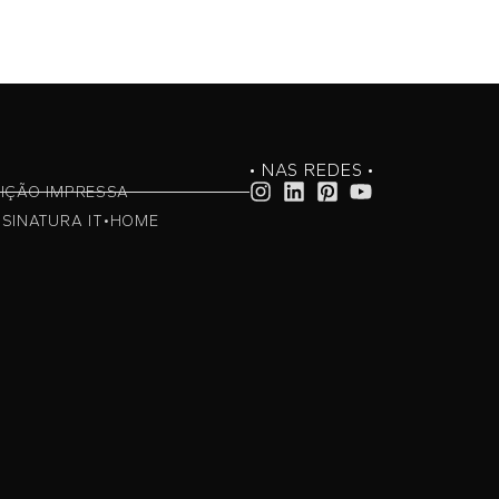
• NAS REDES •
IÇÃO IMPRESSA
SINATURA IT•HOME