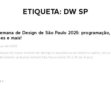
ETIQUETA: DW SP
emana de Design de São Paulo 2025: programação,
ões e mais!
rço de 2025
dição do maior evento de design e arquitetura da América Latina, cerca
tividades gratuitas tomam São Paulo entre 10 e 16 de março
s »