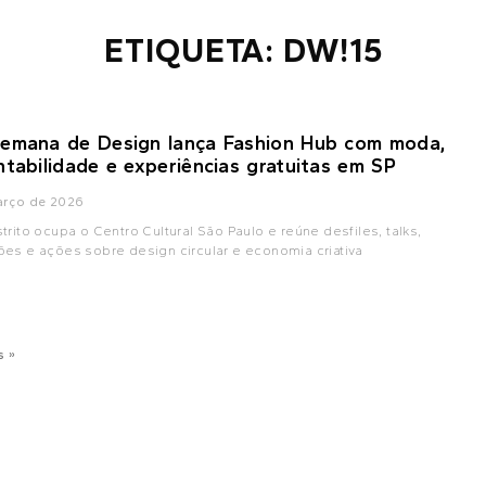
ETIQUETA: DW!15
emana de Design lança Fashion Hub com moda,
ntabilidade e experiências gratuitas em SP
arço de 2026
trito ocupa o Centro Cultural São Paulo e reúne desfiles, talks,
es e ações sobre design circular e economia criativa
s »