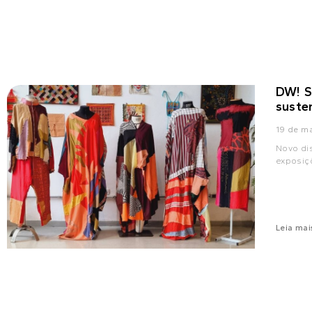
DW! S
suste
19 de m
Novo dis
exposiçõ
Leia mai