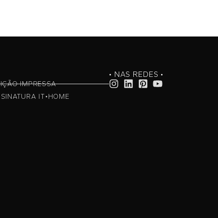
• NAS REDES •
IÇÃO IMPRESSA
SINATURA IT•HOME