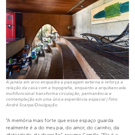
A janela em arco enquadra a paisagem externa e reforça a
relação da casa com a topografia, enquanto a arquibancada
multifuncional transforma circulação, permanência e
contemplação em uma única experiência espacial | Foto:
André Scarpa/Divulgação
“A memória mais forte que esse espaço guarda
realmente é a do meu pai, do amor, do carinho, da
afetividade, da diversão”, resume Camilla. “Ela é a