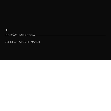
+
EDIÇÃO IMPRESSA
ASSINATURA IT•HOME
• NAS REDES •