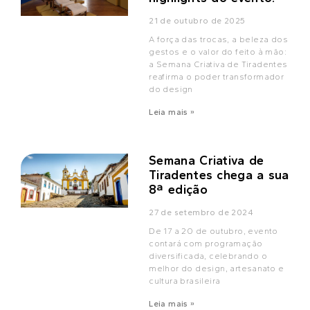
21 de outubro de 2025
A força das trocas, a beleza dos
gestos e o valor do feito à mão:
a Semana Criativa de Tiradentes
reafirma o poder transformador
do design
Leia mais »
Semana Criativa de
Tiradentes chega a sua
8ª edição
27 de setembro de 2024
De 17 a 20 de outubro, evento
contará com programação
diversificada, celebrando o
melhor do design, artesanato e
cultura brasileira
Leia mais »