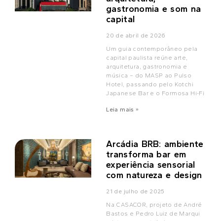
gastronomia e som na
capital
20 de abril de 2026
Um guia contemporâneo pela
capital paulista reúne arte,
arquitetura, gastronomia e
música – do MASP ao Pulso
Hotel, passando pelo Kotchi
Japanese Bar e o Formosa Hi-Fi
Leia mais »
Arcádia BRB: ambiente
transforma bar em
experiência sensorial
com natureza e design
21 de julho de 2025
Na CASACOR, projeto de André
Bastos e Pedro Luiz de Marqui