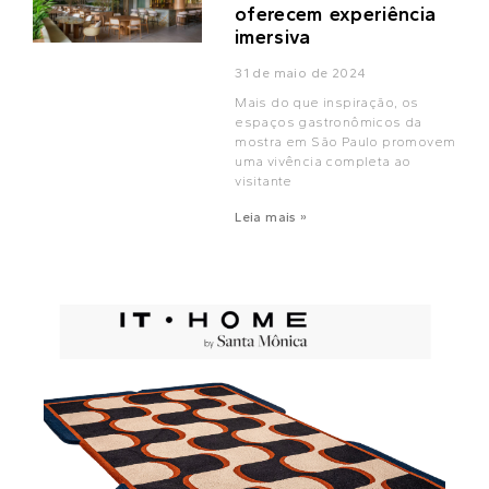
oferecem experiência
imersiva
31 de maio de 2024
Mais do que inspiração, os
espaços gastronômicos da
mostra em São Paulo promovem
uma vivência completa ao
visitante
Leia mais »