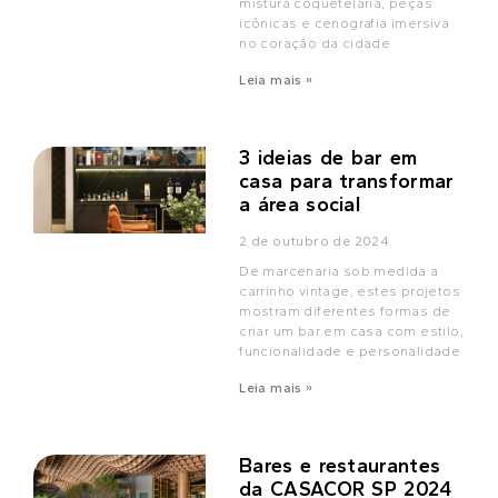
mistura coquetelaria, peças
icônicas e cenografia imersiva
no coração da cidade
Leia mais »
3 ideias de bar em
casa para transformar
a área social
2 de outubro de 2024
De marcenaria sob medida a
carrinho vintage, estes projetos
mostram diferentes formas de
criar um bar em casa com estilo,
funcionalidade e personalidade
Leia mais »
Bares e restaurantes
da CASACOR SP 2024