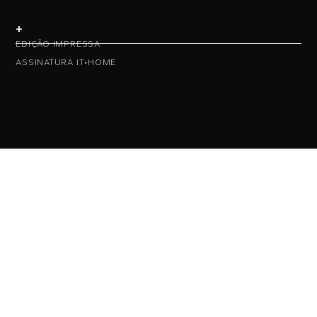
+
EDIÇÃO IMPRESSA
ASSINATURA IT•HOME
• NAS REDES •
• ASSINE NOSSA NEWS •