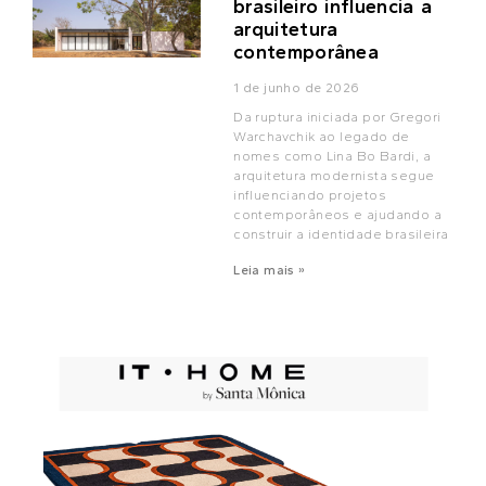
brasileiro influencia a
arquitetura
contemporânea
1 de junho de 2026
Da ruptura iniciada por Gregori
Warchavchik ao legado de
nomes como Lina Bo Bardi, a
arquitetura modernista segue
influenciando projetos
contemporâneos e ajudando a
construir a identidade brasileira
Leia mais »