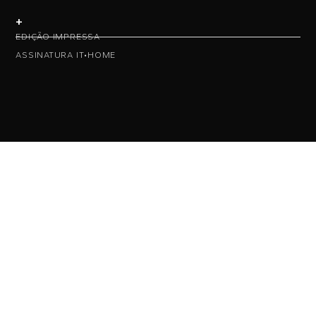
+
EDIÇÃO IMPRESSA
ASSINATURA IT•HOME
• NAS REDES •
• ASSINE NOSSA NEWS •