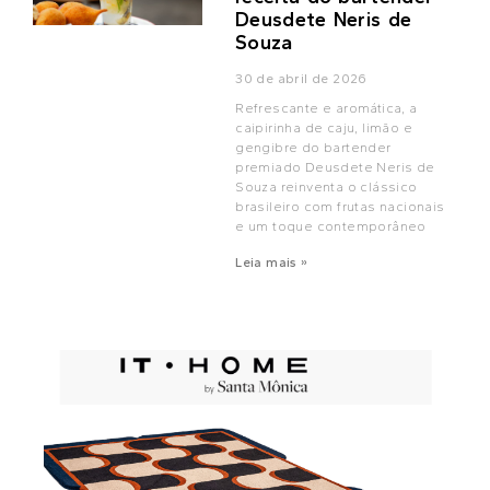
Deusdete Neris de
Souza
30 de abril de 2026
Refrescante e aromática, a
caipirinha de caju, limão e
gengibre do bartender
premiado Deusdete Neris de
Souza reinventa o clássico
brasileiro com frutas nacionais
e um toque contemporâneo
Leia mais »