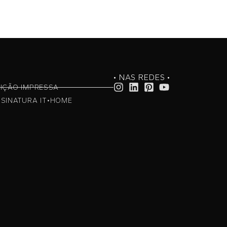
• NAS REDES •
IÇÃO IMPRESSA
SINATURA IT•HOME