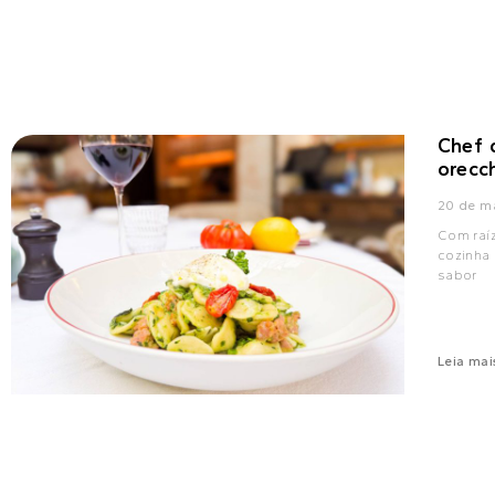
Chef 
orecch
20 de m
Com raíz
cozinha 
sabor
Leia mai