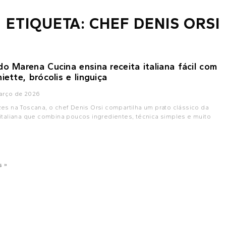
ETIQUETA: CHEF DENIS ORSI
do Marena Cucina ensina receita italiana fácil com
iette, brócolis e linguiça
arço de 2026
es na Toscana, o chef Denis Orsi compartilha um prato clássico da
italiana que combina poucos ingredientes, técnica simples e muito
s »