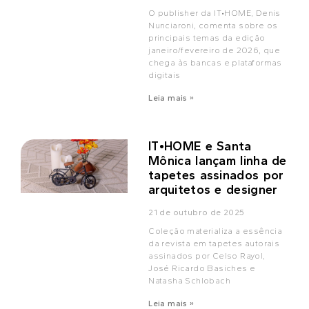
O publisher da IT•HOME, Denis
Nunciaroni, comenta sobre os
principais temas da edição
janeiro/fevereiro de 2026, que
chega às bancas e plataformas
digitais
Leia mais »
IT•HOME e Santa
Mônica lançam linha de
tapetes assinados por
arquitetos e designer
21 de outubro de 2025
Coleção materializa a essência
da revista em tapetes autorais
assinados por Celso Rayol,
José Ricardo Basiches e
Natasha Schlobach
Leia mais »