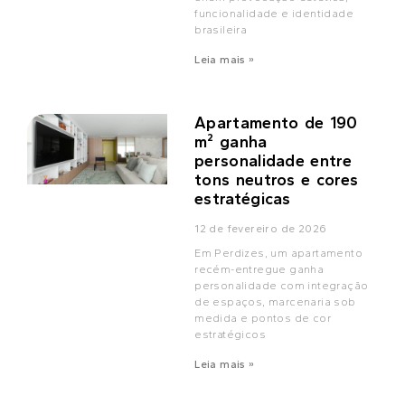
funcionalidade e identidade
brasileira
Leia mais »
Apartamento de 190
m² ganha
personalidade entre
tons neutros e cores
estratégicas
12 de fevereiro de 2026
Em Perdizes, um apartamento
recém-entregue ganha
personalidade com integração
de espaços, marcenaria sob
medida e pontos de cor
estratégicos
Leia mais »