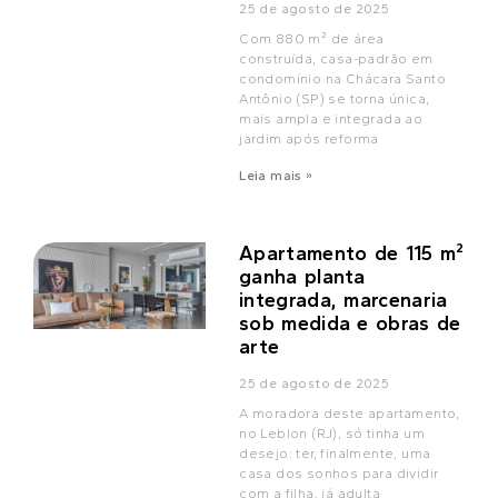
25 de agosto de 2025
Com 880 m² de área
construída, casa-padrão em
condomínio na Chácara Santo
Antônio (SP) se torna única,
mais ampla e integrada ao
jardim após reforma
Leia mais »
Apartamento de 115 m²
ganha planta
integrada, marcenaria
sob medida e obras de
arte
25 de agosto de 2025
A moradora deste apartamento,
no Leblon (RJ), só tinha um
desejo: ter, finalmente, uma
casa dos sonhos para dividir
com a filha, já adulta