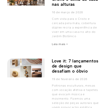
nas alturas
16 de março de 2026
Com vista para o Cristo e
cercada pela mata, cobertura
dúplex recria a experiência de
viver em uma casa no alto do
Jardim Botânico
Leia mais »
Love it: 7 lançamentos
de design que
desafiam o óbvio
19 de fevereiro de 2026
Poltronas esculturais, mesas
com vocação afetiva e tapetes
que evocam música e
movimento. Fizemos uma
seleção de peças autorais que
unem provocação estética,