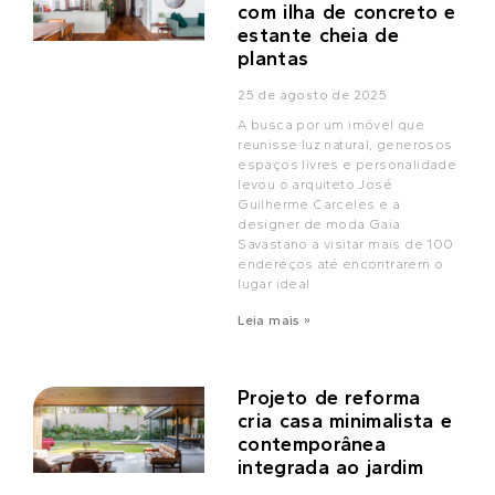
com ilha de concreto e
estante cheia de
plantas
25 de agosto de 2025
A busca por um imóvel que
reunisse luz natural, generosos
espaços livres e personalidade
levou o arquiteto José
Guilherme Carceles e a
designer de moda Gaia
Savastano a visitar mais de 100
endereços até encontrarem o
lugar ideal
Leia mais »
Projeto de reforma
cria casa minimalista e
contemporânea
integrada ao jardim