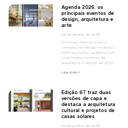
Agenda 2026: os
principais eventos de
design, arquitetura e
arte
26 de janeiro de 2026
De feiras internacionais a
semanas de design no Brasil,
confira a nossa curadoria com
os principais eventos de
arquitetura e design de 2026
Leia mais »
Edição 67 traz duas
versões de capa e
destaca a arquitetura
cultural e projetos de
casas solares
22 de janeiro de 2026