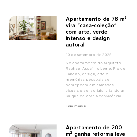
Apartamento de 78 m²
vira “casa-coleção”
com arte, verde
intenso e design
autoral
10 de setembro de 2025
No apartamento do arquiteto
Raphael Assaf, no Leme, Rio de
Janeiro, design, arte e
memórias pessoais se
sobrepõem em camadas
visuais e sensoriais, criando um
lar que celebra a convivência
Leia mais »
Apartamento de 200
m² ganha reforma leve