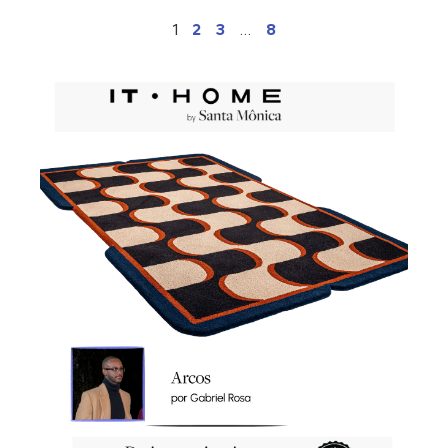
1
2
3
…
8