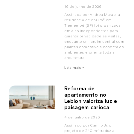
16 de junho de 2026
Assinada por Andrea Murao, a
residência de 650 m² em
Tremembé (SP) foi organizada
em alas independentes para
garantir privacidade às visitas,
enquanto um jardim central com
plantas comestíveis conecta os
ambientes e orienta toda a
arquitetura
Leia mais »
Reforma de
apartamento no
Leblon valoriza luz e
paisagem carioca
4 de junho de 2026
Assinado por Camilo Jr, o
projeto de 240 m² traduz a