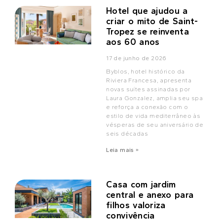
Hotel que ajudou a
criar o mito de Saint-
Tropez se reinventa
aos 60 anos
17 de junho de 2026
Byblos, hotel histórico da
Riviera Francesa, apresenta
novas suítes assinadas por
Laura Gonzalez, amplia seu spa
e reforça a conexão com o
estilo de vida mediterrâneo às
vésperas de seu aniversário de
seis décadas
Leia mais »
Casa com jardim
central e anexo para
filhos valoriza
convivência