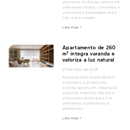
atmosfera do Rio de Janeiro em
ambientes fluidos, iluminados e
conectados à paisagem entre
céu, mar e cidade
Leia mais »
Apartamento de 260
m² integra varanda e
valoriza a luz natural
29 de maio de 2026
Assinado pelo Kuster Brizola
Arquitetos, o projeto em
Curitiba aposta em integração
espacial, materiais naturais e
uma paleta neutra para criar
ambientes acolhedores e
atemporais
Leia mais »