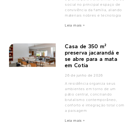
social no principal espaço de
convivência da família, aliando
materiais nobres e tecnologia
Leia mais »
Casa de 350 m²
preserva jacarandá e
se abre para a mata
em Cotia
26 de junho de 2026
A residência organiza seus
ambientes em torno de um
pátio central, conciliando
brutalismo contemporâneo,
conforto e integração total com
a paisagem
Leia mais »