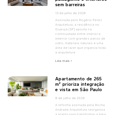
sem barreiras
13 de julho de 2026
Assinada pelo Rogério Perez
Arquitetura, a residência no
Guarujá (SP) aposta na
continuidade entre interior e
exterior com grandes panos de
vidro, materiais naturais e uma
área de lazer que organiza toda
a arquitetura
Leia mais »
Apartamento de 265
m² prioriza integração
e vista em São Paulo
8 de julho de 2026
A reforma assinada pela Rocha
Andrade Arquitetura reorganiza
a planta para transformar a área