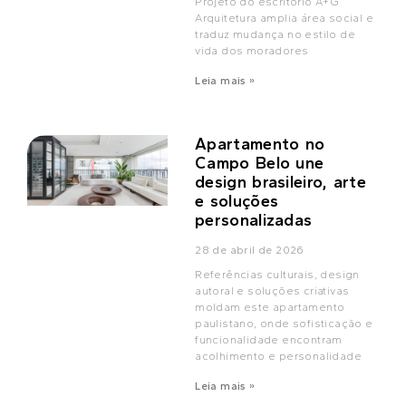
Projeto do escritório A+G
Arquitetura amplia área social e
traduz mudança no estilo de
vida dos moradores
Leia mais »
Apartamento no
Campo Belo une
design brasileiro, arte
e soluções
personalizadas
28 de abril de 2026
Referências culturais, design
autoral e soluções criativas
moldam este apartamento
paulistano, onde sofisticação e
funcionalidade encontram
acolhimento e personalidade
Leia mais »