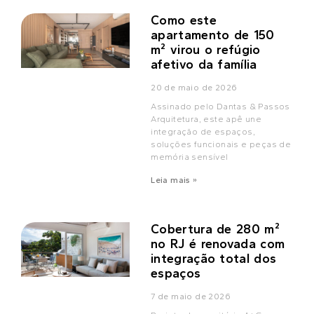
Como este
apartamento de 150
m² virou o refúgio
afetivo da família
20 de maio de 2026
Assinado pelo Dantas & Passos
Arquitetura, este apê une
integração de espaços,
soluções funcionais e peças de
memória sensível
Leia mais »
Cobertura de 280 m²
no RJ é renovada com
integração total dos
espaços
7 de maio de 2026