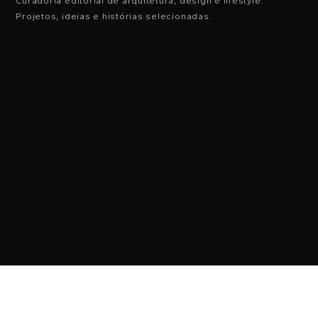
Curadoria editorial de arquitetura, design e lifestyle.
Projetos, ideias e histórias selecionadas.