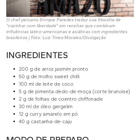
O chef peruano Enrique Paredes traduz sua filosofia de
“cozinhar com liberdade” em receitas que combinam
influências latino-americanas e asiáticas com ingredientes
brasileiros | Foto: Luiz Tineo Morales/Divulgação
INGREDIENTES
200 g de arroz jasmim pronto
50 g de molho sweet chilli
100 ml de leite de coco
5 g de pimenta dedo-de-moça (corte brunoise)
2 g de folhas de coentro chiffonade
30 ml de óleo gergelim
12 g curry amarelo em pó
40 g castanha-de-caju
MODO DE PREPARO