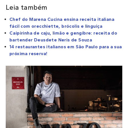
Leia também
Chef do Marena Cucina ensina receita italiana
fácil com orecchiette, brócolis e linguiça
Caipirinha de caju, limão e gengibre: receita do
bartender Deusdete Neris de Souza
14 restaurantes italianos em São Paulo para a sua
próxima reserva!