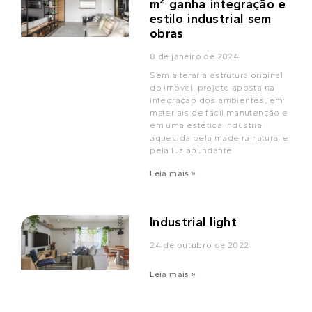
m² ganha integração e
estilo industrial sem
obras
8 de janeiro de 2024
Sem alterar a estrutura original
do imóvel, projeto aposta na
integração dos ambientes, em
materiais de fácil manutenção e
em uma estética industrial
aquecida pela madeira natural e
pela luz abundante
Leia mais »
Industrial light
24 de outubro de 2022
Leia mais »