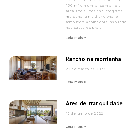
transformou o apartamento de
160 m² em um lar com ampla
área social, cozinha integrada,
marcenaria multifuncional e
atmosfera acolhedora inspirada
nas casas de praia
Leia mais »
Rancho na montanha
22 de março de 2023
Leia mais »
Ares de tranquilidade
13 de junho de 2022
Leia mais »