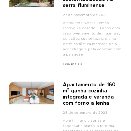
serra fluminense
27 de novembro de 2023
A arquiteta Natália Lemos
renovou a casade 38 anos com
reaproveitamento de materiais,
soluções sustentáveis e uma
estética rústica marcada pelo
aconchego e pela conexão com
a paisagem
Leia mais »
Apartamento de 160
m² ganha cozinha
integrada e varanda
com forno a lenha
28 de setembro de 2023
Ao eliminar divisórias e
repensar a planta, a reforma