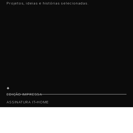
Projetos, ideias e histórias selecionadas.
+
EDIÇÃO IMPRESSA
ASSINATURA IT•HOME