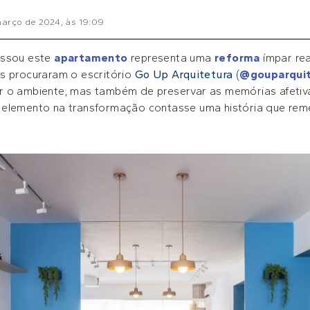
março de 2024
, às
19:09
assou este
apartamento
representa uma
reforma
ímpar rea
s procuraram o escritório
Go Up Arquitetura
(
@gouparquit
r o ambiente, mas também de preservar as memórias afetiv
 elemento na transformação contasse uma história que rem