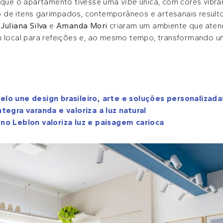
a que o apartamento tivesse uma
vibe
única, com cores vibra
o de itens garimpados, contemporâneos e artesanais resul
s
Juliana Silva
e
Amanda Mori
criaram um ambiente que aten
um local para refeições e, ao mesmo tempo, transformando
o une design brasileiro, arte e soluções personalizada
egra varanda e valoriza a luz natural
o Leblon valoriza luz e paisagem carioca