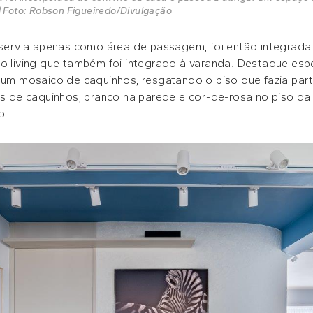
 | Foto: Robson Figueiredo/Divulgação
 servia apenas como área de passagem, foi então integrada 
do living que também foi integrado à varanda. Destaque esp
m um mosaico de caquinhos, resgatando o piso que fazia part
ons de caquinhos, branco na parede e cor-de-rosa no piso d
o.