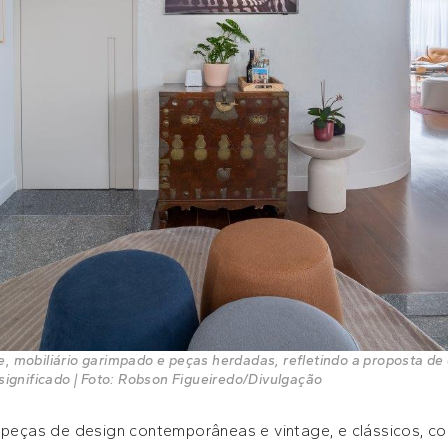
, mobiliário garimpado e peças herdadas, refletindo a proposta de 
significado | Foto: Robson Figueiredo/Divulgação
m peças de design contemporâneas e vintage, e clássicos, c