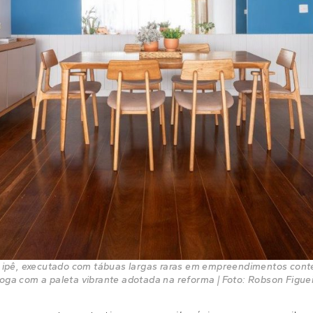
de ipê, executado com tábuas largas raras em empreendimentos con
oga com a paleta vibrante adotada na reforma | Foto: Robson Figu